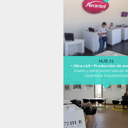
HUB 72
+ Obra civil + Producción de mo
Diseño y construcción Sala de V
Carpinteria Arquitectonica