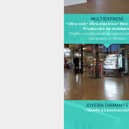
MULTIEXPRESS
+ Obra civil + Obra eléctrica + Red
Producción de mobiliar
Diseño y construcción de locales c
Aeropuerto El Dorado.
JOYERÍA DIAMANTE
+ Diseño y Construcció