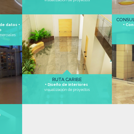
CONSUL
 de datos +
+ Con
io
omerciales
RUTA CARIBE
+ Diseño de interiores
visualización de proyectos
n