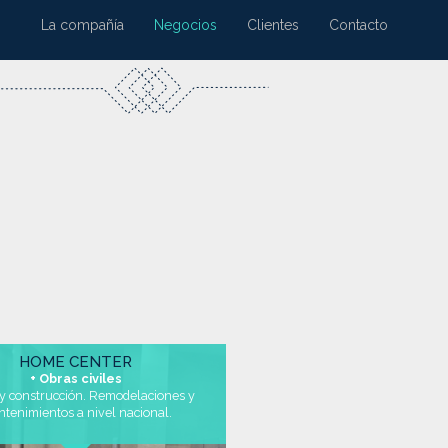
La compañía
Negocios
Clientes
Contacto
HOME CENTER
+ Obras civiles
y construcción. Remodelaciones y
tenimientos a nivel nacional.