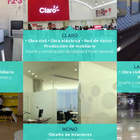
CLARO
+ Obra civil + Obra eléctrica + Red de datos +
Producción de mobiliario
Diseño y construcción de locales a nivel nacional.
LA
biliario
+ Obra civ
entas y
Diseño y co
IKONO
+Diseño de interiores
visualización de proyectos